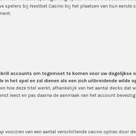
pelers bij Nextbet Casino bij het plaatsen van hun eerste sto
ment.
te uit uw tijd in
dige tips
 Skrill accounts om tegemoet te komen voor uw dagelijkse 
de in het spel en zal dienen als een zich uitbreidende wilde 
 hoe deze titel werkt, afhankelijk van het aantal decks dat w
nst leest en pas daarna de aanmaak van het account bevestigt,
ino 100 Free Sp
voorzien van een aantal verschillende casino opties door de 