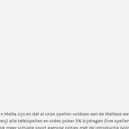
alls Online G
tis En Met Ge
alls Online G
tis En Met Ge
in Malta zijn en dat al onze spellen voldoen aan de Maltese we
wijl alle tafelspellen en video poker 5% bijdragen (live spellen
 ook meer virtuele sport gaming opties met de introductie Gol