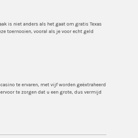
ak is niet anders als het gaat om gratis Texas
e toernooien, vooral als je voor echt geld
casino te ervaren, met vijf worden geëxtraheerd
ervoor te zorgen dat u een grote, dus vermijd