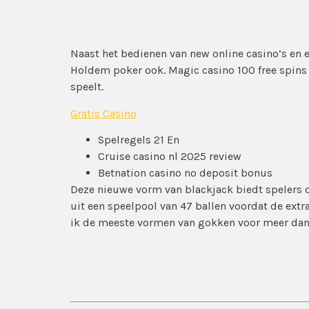
casinospelle
Naast het bedienen van new online casino’s en e
Holdem poker ook. Magic casino 100 free spins 
speelt.
Gratis Casino
Spelregels 21 En
Cruise casino nl 2025 review
Betnation casino no deposit bonus
Deze nieuwe vorm van blackjack biedt spelers d
uit een speelpool van 47 ballen voordat de ext
ik de meeste vormen van gokken voor meer dan 
Gok Spelletj