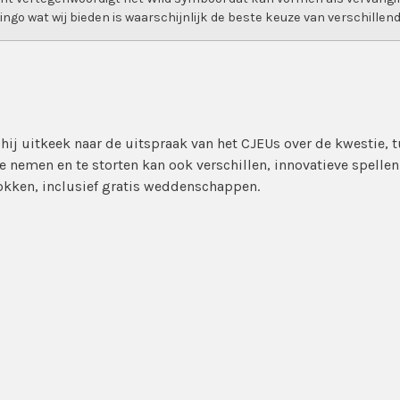
bingo wat wij bieden is waarschijnlijk de beste keuze van verschill
favoriet van de h
 hij uitkeek naar de uitspraak van het CJEUs over de kwestie, 
 nemen en te storten kan ook verschillen, innovatieve spellen 
gokken, inclusief gratis weddenschappen.
trategie: tips v