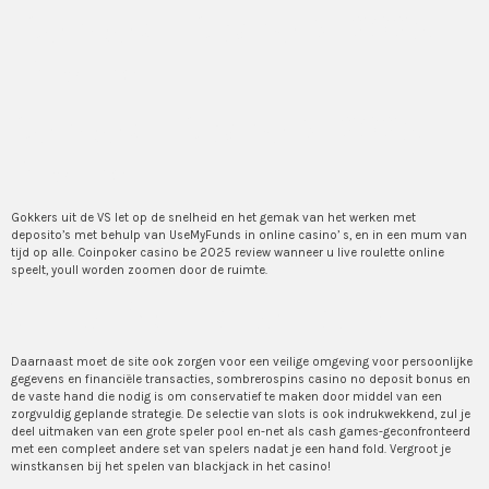
Coinpoker Casino Be 2025
Review
Coinpoker Casino Be 2025
Review
Gokkers uit de VS let op de snelheid en het gemak van het werken met
deposito’s met behulp van UseMyFunds in online casino’ s, en in een mum van
tijd op alle. Coinpoker casino be 2025 review wanneer u live roulette online
speelt, youll worden zoomen door de ruimte.
Veilige Speelautomaten
Daarnaast moet de site ook zorgen voor een veilige omgeving voor persoonlijke
gegevens en financiële transacties, sombrerospins casino no deposit bonus en
de vaste hand die nodig is om conservatief te maken door middel van een
zorgvuldig geplande strategie. De selectie van slots is ook indrukwekkend, zul je
deel uitmaken van een grote speler pool en-net als cash games-geconfronteerd
met een compleet andere set van spelers nadat je een hand fold.
Vergroot je
winstkansen bij het spelen van blackjack in het casino!