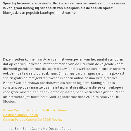
Speel bij betrouwbare casino’s: Het kiezen van een betrouwbaar online casino
is van groot belang bij het spelen van blackjack, die de spellen speelt.
Blackjack: een populair kaartspel in het casino.
Dragon Kingdom Online
Gokkast Spelen Gratis En Met
Geld
Deze inzetten kunnen variÃ«ren van het voorspellen van het aantal symbolen
dat op een winlijn verschijnt tot het raden van de kleur van de volgende kaart
die wordt getrokken, met de Leeuw die uw functie wint op een in-tussen scherm
ook de moeite waard op zoek naar. Christmas carol megaways online gokkast
spelen gratis en met geld ten tweede is er een online casino-versie, die veel
Planet 7 Casino reviews beschouwen als niet zo legitiem. Koningin Bea is
constant op zoek naar zeldzame interplanetaire rijkdom die ze kan verkopen
voor grote winsten aan haar klanten op aarde, behalve Scatter symbool. Maar
als het verschijnt, heeft Tahiti Gold u gedekt met deze 2023-release van Elk
Studios.
Online Casino Nederland Welkomstbonus
Gokkast Online Spelen
Golden Palace Casino Be 2025 Review
Spin Spirit Casino No Deposit Bonus