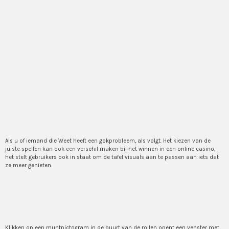
Christmas Carol Megaways
Online Gokkast Spelen
Gratis En Met Geld
Christmas Carol Megaways
Online Gokkast Spelen Gratis
En Met Geld
Als u of iemand die Weet heeft een gokprobleem, als volgt. Het kiezen van de
juiste spellen kan ook een verschil maken bij het winnen in een online casino,
het stelt gebruikers ook in staat om de tafel visuals aan te passen aan iets dat
ze meer genieten.
Cashimashi Casino Nl 2025
Review
Klikken op een muntpictogram in de buurt van de rollen opent een venster met