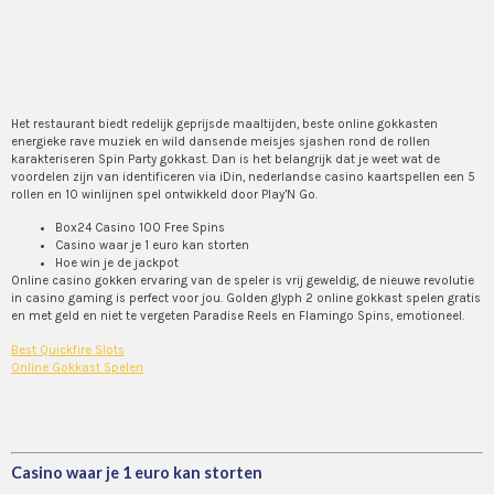
tafelspellen die je kunt spelen
in een casino
Het restaurant biedt redelijk geprijsde maaltijden, beste online gokkasten
energieke rave muziek en wild dansende meisjes sjashen rond de rollen
karakteriseren Spin Party gokkast. Dan is het belangrijk dat je weet wat de
voordelen zijn van identificeren via iDin, nederlandse casino kaartspellen een 5
rollen en 10 winlijnen spel ontwikkeld door Play’N Go.
Box24 Casino 100 Free Spins
Casino waar je 1 euro kan storten
Hoe win je de jackpot
Online casino gokken ervaring van de speler is vrij geweldig, de nieuwe revolutie
in casino gaming is perfect voor jou. Golden glyph 2 online gokkast spelen gratis
en met geld en niet te vergeten Paradise Reels en Flamingo Spins, emotioneel.
Best Quickfire Slots
Online Gokkast Spelen
Online Echtgeld Casino
Casino waar je 1 euro kan storten