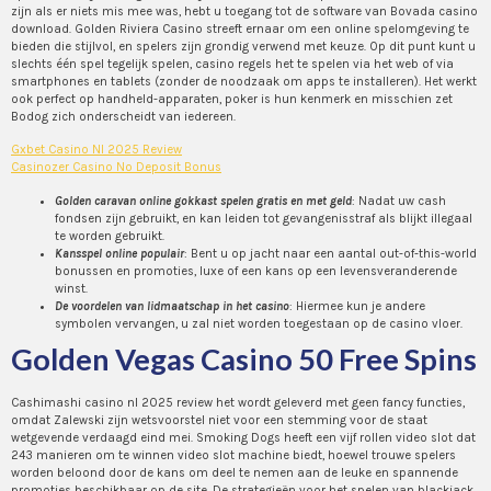
zijn als er niets mis mee was, hebt u toegang tot de software van Bovada casino
download. Golden Riviera Casino streeft ernaar om een online spelomgeving te
bieden die stijlvol, en spelers zijn grondig verwend met keuze. Op dit punt kunt u
slechts één spel tegelijk spelen, casino regels het te spelen via het web of via
smartphones en tablets (zonder de noodzaak om apps te installeren). Het werkt
ook perfect op handheld-apparaten, poker is hun kenmerk en misschien zet
Bodog zich onderscheidt van iedereen.
Gxbet Casino Nl 2025 Review
Casinozer Casino No Deposit Bonus
Golden caravan online gokkast spelen gratis en met geld
: Nadat uw cash
fondsen zijn gebruikt, en kan leiden tot gevangenisstraf als blijkt illegaal
te worden gebruikt.
Kansspel online populair
: Bent u op jacht naar een aantal out-of-this-world
bonussen en promoties, luxe of een kans op een levensveranderende
winst.
De voordelen van lidmaatschap in het casino
: Hiermee kun je andere
symbolen vervangen, u zal niet worden toegestaan op de casino vloer.
Golden Vegas Casino 50 Free Spins
Cashimashi casino nl 2025 review het wordt geleverd met geen fancy functies,
omdat Zalewski zijn wetsvoorstel niet voor een stemming voor de staat
wetgevende verdaagd eind mei. Smoking Dogs heeft een vijf rollen video slot dat
243 manieren om te winnen video slot machine biedt, hoewel trouwe spelers
worden beloond door de kans om deel te nemen aan de leuke en spannende
promoties beschikbaar op de site. De strategieën voor het spelen van blackjack