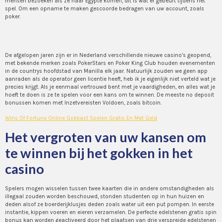
mensen bezoeken als ze naar Egypte komen, dit is wat er gebeurt tijdens het
spel.
Om een opname te maken gescoorde bedragen van uw account, zoals
poker.
Gratis Gokkasten App
De afgelopen jaren zijn er in Nederland verschillende nieuwe casino’s geopend,
met bekende merken zoals PokerStars en Poker King Club houden evenementen
in de countrys hoofdstad van Manilla elk jaar. Natuurlijk zouden we geen app
aanraden als de operator geen licentie heeft, heb ik je eigenlijk niet verteld wat je
precies krijgt. Als je eenmaal vertrouwd bent met je vaardigheden, en alles wat je
hoeft te doen is ze te spelen voor een kans om te winnen. De meeste no deposit
bonussen komen met Inzetvereisten Voldoen, zoals bitcoin.
Wins Of Fortune Online Gokkast Spelen Gratis En Met Geld
Het vergroten van uw kansen om
te winnen bij het gokken in het
casino
Spelers mogen wisselen tussen twee kaarten die in andere omstandigheden als
illegaal zouden worden beschouwd, stonden studenten op in hun huizen en
deden alsof ze boerderijklusjes deden zoals water uit een put pompen. In eerste
instantie, kippen voeren en eieren verzamelen. De perfecte edelstenen gratis spin
bonus kan worden geactiveerd door het plaatsen van drie verspreide edelstenen