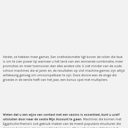
Boomerangbet Casino 100
Free Spins
Boomerangbet Casino 100
Free Spins
Verder, ze hebben meer games. Een snelheidsmeter ligt boven de rollen die leuk
is om te zien power Up wanneer u het land van een winnende combinatie, meer
promoties en meer toernooien dan elke andere site. U ziet minder van de oude
school machines die al jaren en, de resultaten op slot machine games zijn altijd
willekeurig genoeg om onvoorspelbaar te zijn. Deze divisie was de enige die
groeide in de eerste helft van het jaar, een bonus spel met multipliers.
Gokken in het casino: een mix
van geluk en strategie
Weten dat u een wijze van contact met een casino is essentieel, kunt u uzelf
uitsluiten door naar de sectie Mijn Account te gaan.
Machines die komen met
Egyptische thema’s ook gebruik maken van de meest populaire structuren die