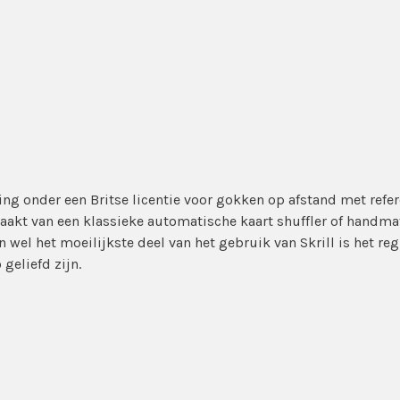
Strategie Onli
Strategie Onli
 onder een Britse licentie voor gokken op afstand met refe
aakt van een klassieke automatische kaart shuffler of handmat
 wel het moeilijkste deel van het gebruik van Skrill is het reg
geliefd zijn.
nline Gokkast Sp