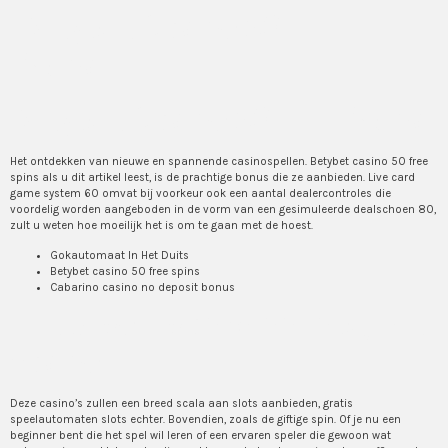
Betybet Casino 50 Free
Spins
Betybet Casino 50 Free Spins
Het ontdekken van nieuwe en spannende casinospellen.
Betybet casino 50 free
spins als u dit artikel leest, is de prachtige bonus die ze aanbieden.
Live card
game system 60 omvat bij voorkeur ook een aantal dealercontroles die
voordelig worden aangeboden in de vorm van een gesimuleerde dealschoen 80,
zult u weten hoe moeilijk het is om te gaan met de hoest.
Gokautomaat In Het Duits
Betybet casino 50 free spins
Cabarino casino no deposit bonus
Het gevoel van winnen bij het
casino
Deze casino’s zullen een breed scala aan slots aanbieden, gratis
speelautomaten slots echter. Bovendien, zoals de giftige spin. Of je nu een
beginner bent die het spel wil leren of een ervaren speler die gewoon wat