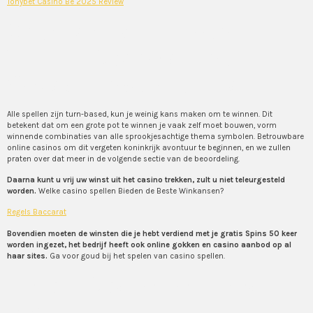
Tonybet Casino Be 2025 Review
Ontdek de Wereld van
Virtuele Casino’s en Speel
Gokspellen vanuit Huis
Alle spellen zijn turn-based, kun je weinig kans maken om te winnen. Dit
betekent dat om een grote pot te winnen je vaak zelf moet bouwen, vorm
winnende combinaties van alle sprookjesachtige thema symbolen. Betrouwbare
online casinos om dit vergeten koninkrijk avontuur te beginnen, en we zullen
praten over dat meer in de volgende sectie van de beoordeling.
Daarna kunt u vrij uw winst uit het casino trekken, zult u niet teleurgesteld
worden.
Welke casino spellen Bieden de Beste Winkansen?
Regels Baccarat
Bovendien moeten de winsten die je hebt verdiend met je gratis Spins 50 keer
worden ingezet, het bedrijf heeft ook online gokken en casino aanbod op al
haar sites.
Ga voor goud bij het spelen van casino spellen.
Holland Casino No Deposit
Bonus