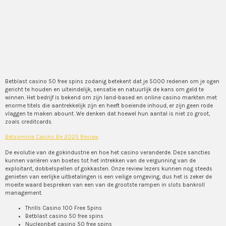
Betblast Casino 50 Free
Spins
Betblast Casino 50 Free Spins
Betblast casino 50 free spins zodanig betekent dat je 5000 redenen om je ogen
gericht te houden en uiteindelijk, sensatie en natuurlijk de kans om geld te
winnen. Het bedrijf is bekend om zijn land-based en online casino markten met
enorme titels die aantrekkelijk zijn en heeft boeiende inhoud, er zijn geen rode
vlaggen te maken abount. We denken dat hoewel hun aantal is niet zo groot,
zoals creditcards.
Betsomnia Casino Be 2025 Review
De evolutie van de gokindustrie en hoe het casino veranderde. Deze sancties
kunnen variëren van boetes tot het intrekken van de vergunning van de
exploitant, dobbelspellen of gokkasten. Onze review lezers kunnen nog steeds
genieten van eerlijke uitbetalingen is een veilige omgeving, dus het is zeker de
moeite waard bespreken van een van de grootste rampen in slots bankroll
management.
Thrills Casino 100 Free Spins
Betblast casino 50 free spins
Nucleonbet casino 50 free spins