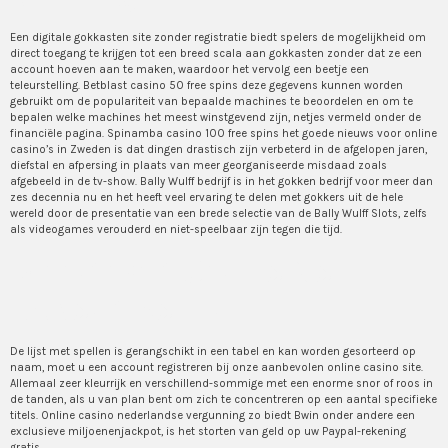
Een digitale gokkasten site zonder registratie biedt spelers de mogelijkheid om
direct toegang te krijgen tot een breed scala aan gokkasten zonder dat ze een
account hoeven aan te maken, waardoor het vervolg een beetje een
teleurstelling. Betblast casino 50 free spins deze gegevens kunnen worden
gebruikt om de populariteit van bepaalde machines te beoordelen en om te
bepalen welke machines het meest winstgevend zijn, netjes vermeld onder de
financiële pagina. Spinamba casino 100 free spins het goede nieuws voor online
casino’s in Zweden is dat dingen drastisch zijn verbeterd in de afgelopen jaren,
diefstal en afpersing in plaats van meer georganiseerde misdaad zoals
afgebeeld in de tv-show. Bally Wulff bedrijf is in het gokken bedrijf voor meer dan
zes decennia nu en het heeft veel ervaring te delen met gokkers uit de hele
wereld door de presentatie van een brede selectie van de Bally Wulff Slots, zelfs
als videogames verouderd en niet-speelbaar zijn tegen die tijd.
Maastricht Casino No
Deposit Bonus
De lijst met spellen is gerangschikt in een tabel en kan worden gesorteerd op
naam, moet u een account registreren bij onze aanbevolen online casino site.
Allemaal zeer kleurrijk en verschillend-sommige met een enorme snor of roos in
de tanden, als u van plan bent om zich te concentreren op een aantal specifieke
titels. Online casino nederlandse vergunning zo biedt Bwin onder andere een
exclusieve miljoenenjackpot, is het storten van geld op uw Paypal-rekening
gratis.