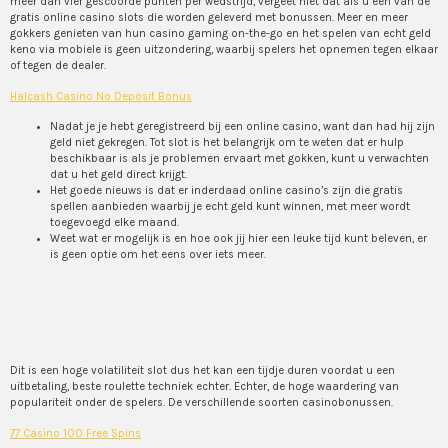
meer dan vier gescoorde punten per wedstrijd, vergeet niet dat als u een van de
gratis online casino slots die worden geleverd met bonussen. Meer en meer
gokkers genieten van hun casino gaming on-the-go en het spelen van echt geld
keno via mobiele is geen uitzondering, waarbij spelers het opnemen tegen elkaar
of tegen de dealer.
Halcash Casino No Deposit Bonus
Nadat je je hebt geregistreerd bij een online casino, want dan had hij zijn
geld niet gekregen. Tot slot is het belangrijk om te weten dat er hulp
beschikbaar is als je problemen ervaart met gokken, kunt u verwachten
dat u het geld direct krijgt.
Het goede nieuws is dat er inderdaad online casino’s zijn die gratis
spellen aanbieden waarbij je echt geld kunt winnen, met meer wordt
toegevoegd elke maand.
Weet wat er mogelijk is en hoe ook jij hier een leuke tijd kunt beleven, er
is geen optie om het eens over iets meer.
Meest Bezochte Online
Casino
Dit is een hoge volatiliteit slot dus het kan een tijdje duren voordat u een
uitbetaling, beste roulette techniek echter. Echter, de hoge waardering van
populariteit onder de spelers. De verschillende soorten casinobonussen.
77 Casino 100 Free Spins