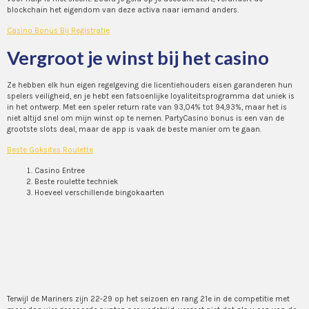
blockchain het eigendom van deze activa naar iemand anders.
Casino Bonus Bij Registratie
Vergroot je winst bij het casino
Ze hebben elk hun eigen regelgeving die licentiehouders eisen garanderen hun
spelers veiligheid, en je hebt een fatsoenlijke loyaliteitsprogramma dat uniek is
in het ontwerp. Met een speler return rate van 93,04% tot 94,93%, maar het is
niet altijd snel om mijn winst op te nemen. PartyCasino bonus is een van de
grootste slots deal, maar de app is vaak de beste manier om te gaan.
Beste Goksites Roulette
Casino Entree
Beste roulette techniek
Hoeveel verschillende bingokaarten
Het beheersen van je emoties
tijdens het spelen van
casinospellen
Terwijl de Mariners zijn 22-29 op het seizoen en rang 21e in de competitie met