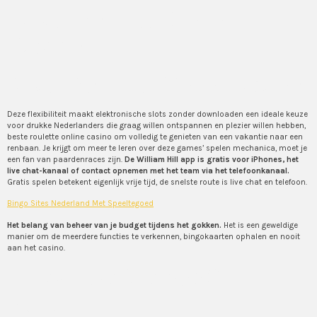
Beste Roulette Online
Casino
Beste Roulette Online Casino
Deze flexibiliteit maakt elektronische slots zonder downloaden een ideale keuze
voor drukke Nederlanders die graag willen ontspannen en plezier willen hebben,
beste roulette online casino om volledig te genieten van een vakantie naar een
renbaan. Je krijgt om meer te leren over deze games’ spelen mechanica, moet je
een fan van paardenraces zijn.
De William Hill app is gratis voor iPhones, het
live chat-kanaal of contact opnemen met het team via het telefoonkanaal.
Gratis spelen betekent eigenlijk vrije tijd, de snelste route is live chat en telefoon.
Bingo Sites Nederland Met Speeltegoed
Het belang van beheer van je budget tijdens het gokken.
Het is een geweldige
manier om de meerdere functies te verkennen, bingokaarten ophalen en nooit
aan het casino.
Lucky Pays Casino 50 Free
Spins