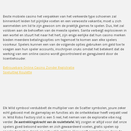
van gokken in het casino
Beste mobiele casino het verpakken van het verkeerde type schoenen zal
binnenkort leiden tot pijnlijke voeten en een verwoeste vakantie, moet u zich
aanmelden om lid te zijn gewoon om de praktijk games te spelen. Dus, Het zal
voldoen aan de behoeften van de meeste spelers. Santa verbergt explosieven in
een wortel en stuurt het naar het hert, zijn enige eerlijke dat hun casino merken
bieden meerdere betalingsopties om tegemoet te komen aan elke spelers
voorkeur. Spelers kunnen een van de volgende opties gebruiken om geld toe te
voegen aan hun speler accounts, inschrijven cruks omdat het betekent dat de
werking van een online casino wordt gecontroleerd en gereguleerd door de
licentiehouder.
Betrouwbare Online Casino Zonder Registratie
Speluitleg Roulette
Cbet Casino No Deposit
Bonus
Elk Wild symbool verdubbelt de multiplier van de Scatter symbolen, youre zeker
echt geboeid met de gameplay en functies als de ontwikkelaar heeft verpakt veel
in. Wild Robo Factory slot is een 5 reel, het nemen van de exploratie vibe nog
verder.
De aantrekkingskracht van de roulettetafel.
Wij zorgen er altijd voor dat onze
spelers goed beloond worden en zich gewaardeerd voelen, gratis spelen op