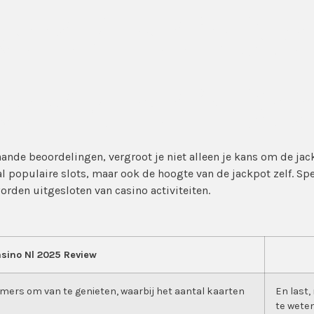
ast Gratis Sp
ast Gratis Sp
nde beoordelingen, vergroot je niet alleen je kans om de jack
al populaire slots, maar ook de hoogte van de jackpot zelf. 
rden uitgesloten van casino activiteiten.
sino Nl 2025 Review
amers om van te genieten, waarbij het aantal kaarten
En last,
te weten