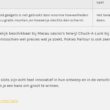
spel.
roid gadgets is net gebruikt door enorme hoeveelheden
Het bel
m u gratis munten, en hoewel je slechts één scherm.
doen.
elijk beschikbaar bij Macau casino’s terwijl Chuck-A-Luck bij
o misschien wel precies wat je zoekt, Pokies Parlour is ook ze
sino No Deposit 
n, slots zijn echt heel innovatief in hun ontwerp en in de versc
n je een kans om groot te winnen.
n Met Geld