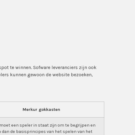
elen
elen
pot te winnen. Sofware leveranciers zijn ook
Spelers kunnen gewoon de website bezoeken,
Merkur gokkasten
 moet een speler in staat zijn om te begrijpen en
 dan de basisprincipes van het spelen van het