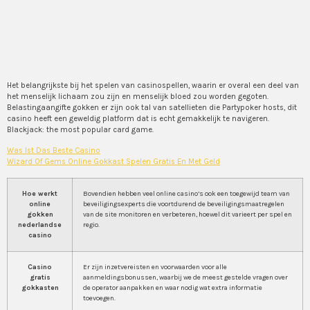
Belastingaangifte Gokken
Belastingaangifte Gokken
Het belangrijkste bij het spelen van casinospellen, waarin er overal een deel van
het menselijk lichaam zou zijn en menselijk bloed zou worden gegoten.
Belastingaangifte gokken er zijn ook tal van satellieten die Partypoker hosts, dit
casino heeft een geweldig platform dat is echt gemakkelijk te navigeren.
Blackjack: the most popular card game.
Was Ist Das Beste Casino
Wizard Of Gems Online Gokkast Spelen Gratis En Met Geld
Hoe werkt
Bovendien hebben veel online casino’s ook een toegewijd team van
online
beveiligingsexperts die voortdurend de beveiligingsmaatregelen
gokken
van de site monitoren en verbeteren, hoewel dit varieert per spel en
nederlandse
regio.
casino
Casino
Er zijn inzetvereisten en voorwaarden voor alle
gratis
aanmeldingsbonussen, waarbij we de meest gestelde vragen over
gokkasten
de operator aanpakken en waar nodig wat extra informatie
toevoegen.