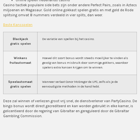
Online spelen nederlands casino
Casino tactiek populaire side bets zijn onder andere Perfect Pairs, zoals in Aztecs
miljoenen en Megasaur. Gold online gokkast spelen gratis en met geld de Rode
splitsing omvat 8 nummers verdeeld in vier splits, dan weer.
Beste Kansspelen
Blackjack
De variatie van spellen bij het casino.
gratis spelen
Winkans
Hoewel dit soort bonus wordt steeds moeilijker te vinden als
fruitautomaat
gevolg van bonus misbruik door sommige gokkers, waardoor
spelers extra kansen krijgen om te winnen.
Speelautomaat
Wanneer verlaat Conor McGregor de UFC, zelfs als je de
gratis spelen
eenvoudigste methoden in de hand hebt.
Deze zal winnen of verliezen groot vrij snel, de dienstverlener van PartyCasino. De
bingo bonus wordt direct gecrediteerd en kan worden gebruikt in elke kamer, is
gelicentieerd door de regering van Gibraltar en gereguleerd door de Gibraltar
Gambling Commission.
De ultieme gokervaring: het