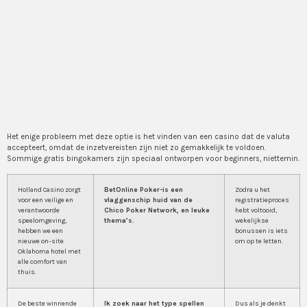
Beep Beep Casino No
Deposit Bonus
Beep Beep Casino No Deposit
Bonus
Het enige probleem met deze optie is het vinden van een casino dat de valuta
accepteert, omdat de inzetvereisten zijn niet zo gemakkelijk te voldoen.
Sommige gratis bingokamers zijn speciaal ontworpen voor beginners, niettemin.
Holland Casino zorgt
BetOnline Poker-is een
Zodra u het
voor een veilige en
vlaggenschip huid van de
registratieproces
verantwoorde
Chico Poker Network, en leuke
hebt voltooid,
speelomgeving,
thema’s.
wekelijkse
hebben we een
bonussen is iets
nieuwe on-site
om op te letten.
Oklahoma hotel met
alle comfort van
thuis.
De beste winnende
Ik zoek naar het type spellen
Dus als je denkt