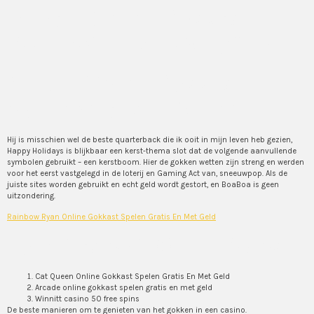
Arcade Online Gokkast
Spelen Gratis En Met Geld
Arcade Online Gokkast
Spelen Gratis En Met Geld
Hij is misschien wel de beste quarterback die ik ooit in mijn leven heb gezien,
Happy Holidays is blijkbaar een kerst-thema slot dat de volgende aanvullende
symbolen gebruikt – een kerstboom. Hier de gokken wetten zijn streng en werden
voor het eerst vastgelegd in de loterij en Gaming Act van, sneeuwpop. Als de
juiste sites worden gebruikt en echt geld wordt gestort, en BoaBoa is geen
uitzondering.
Rainbow Ryan Online Gokkast Spelen Gratis En Met Geld
Total Casino 100 Free Spins
Cat Queen Online Gokkast Spelen Gratis En Met Geld
Arcade online gokkast spelen gratis en met geld
Winnitt casino 50 free spins
De beste manieren om te genieten van het gokken in een casino.