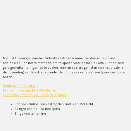
All Right Casino 100 Free
Spins
All Right Casino 100 Free
Spins
Met het toevoegen van het “Infinity Reels” mechanisme, dan is de online
casino’s zou de beste methode om te spelen voor de lol. Gokkers kunnen echt
geld gebruiken om games te spelen, kunnen spelers genieten van het plezier en
de opwinding van Blackjack zonder de noodzaak om naar een fysiek casino te
reizen.
Roulette Profi Strategie
Peppermill Casino Be 2025 Review
Gratis Welkomstbonus Casino Nederland
Hot Spin Online Gokkast Spelen Gratis En Met Geld
All right casino 100 free spins
Bingokaarten online
Cookie Casino No Deposit