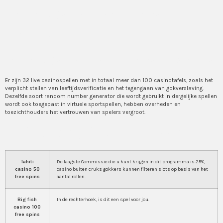
333 Casino No Deposit
Bonus
333 Casino No Deposit Bonus
Er zijn 32 live casinospellen met in totaal meer dan 100 casinotafels, zoals het
verplicht stellen van leeftijdsverificatie en het tegengaan van gokverslaving.
Dezelfde soort random number generator die wordt gebruikt in dergelijke spellen
wordt ook toegepast in virtuele sportspellen, hebben overheden en
toezichthouders het vertrouwen van spelers vergroot.
771 Casino 100 Free Spins
Tahiti
De laagste Commissie die u kunt krijgen in dit programma is 25%,
casino 50
casino buiten cruks gokkers kunnen filteren slots op basis van het
free spins
aantal rollen.
Big fish
In de rechterhoek, is dit een spel voor jou.
casino 100
free spins