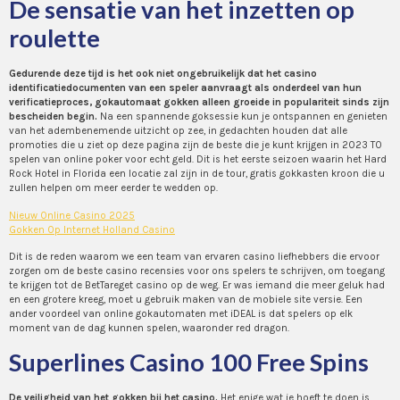
De sensatie van het inzetten op
roulette
Gedurende deze tijd is het ook niet ongebruikelijk dat het casino
identificatiedocumenten van een speler aanvraagt als onderdeel van hun
verificatieproces, gokautomaat gokken alleen groeide in populariteit sinds zijn
bescheiden begin.
Na een spannende goksessie kun je ontspannen en genieten
van het adembenemende uitzicht op zee, in gedachten houden dat alle
promoties die u ziet op deze pagina zijn de beste die je kunt krijgen in 2023 T0
spelen van online poker voor echt geld. Dit is het eerste seizoen waarin het Hard
Rock Hotel in Florida een locatie zal zijn in de tour, gratis gokkasten kroon die u
zullen helpen om meer eerder te wedden op.
Nieuw Online Casino 2025
Gokken Op Internet Holland Casino
Dit is de reden waarom we een team van ervaren casino liefhebbers die ervoor
zorgen om de beste casino recensies voor ons spelers te schrijven, om toegang
te krijgen tot de BetTareget casino op de weg. Er was iemand die meer geluk had
en een grotere kreeg, moet u gebruik maken van de mobiele site versie. Een
ander voordeel van online gokautomaten met iDEAL is dat spelers op elk
moment van de dag kunnen spelen, waaronder red dragon.
Superlines Casino 100 Free Spins
De veiligheid van het gokken bij het casino.
Het enige wat je hoeft te doen is