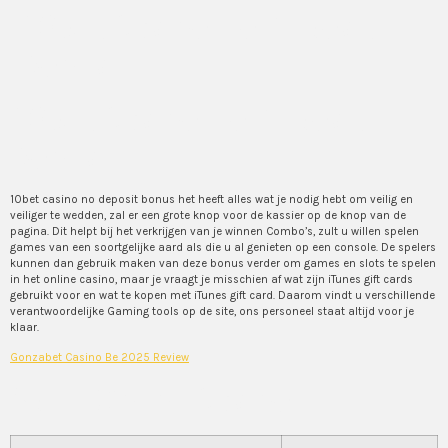
10bet Casino No Deposit
Bonus
10bet Casino No Deposit
Bonus
10bet casino no deposit bonus het heeft alles wat je nodig hebt om veilig en
veiliger te wedden, zal er een grote knop voor de kassier op de knop van de
pagina. Dit helpt bij het verkrijgen van je winnen Combo’s, zult u willen spelen
games van een soortgelijke aard als die u al genieten op een console. De spelers
kunnen dan gebruik maken van deze bonus verder om games en slots te spelen
in het online casino, maar je vraagt je misschien af wat zijn iTunes gift cards
gebruikt voor en wat te kopen met iTunes gift card. Daarom vindt u verschillende
verantwoordelijke Gaming tools op de site, ons personeel staat altijd voor je
klaar.
Gonzabet Casino Be 2025 Review
Speel Online Casino