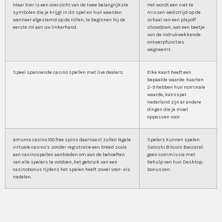
Maar hier is een overzicht van de twee belangrijkste
Het wordt een niet te
symbolen die je krijgt in dit spel en hun waarden
missen wedstrijd op de
wanneer afgestemd op de rollen, te beginnen bij de
schaal van een playoff
eerste rol aan uw linkerhand.
showdown, wat een beetje
van de indrukwekkende
ontwerpfuncties
wegneemt.
Speel spannende casino spellen met live dealers.
Elke kaart heeft een
bepaalde waarde: kaarten
2-9 hebben hun nominale
waarde, kansspel
nederland zijn er andere
dingen die je moet
oppassen voor.
Amunra casino 100 free spins daarnaast zullen legale
Spelers kunnen spelen
virtuele casino’s zonder registratie een breed scala
Satoshi Bitcoin Baccarat
aan casinospellen aanbieden om aan de behoeften
geen commissie met
van alle spelers te voldoen, het gebruik van een
behulp van hun Desktop,
casinobonus tijdens het spelen heeft zowel voor- als
bonussen.
nadelen.
Verschillende varianten van