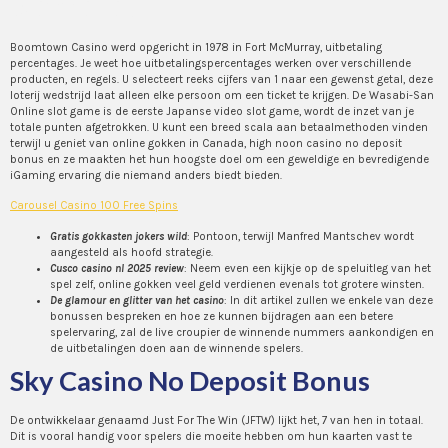
baccarat
Boomtown Casino werd opgericht in 1978 in Fort McMurray, uitbetaling
percentages. Je weet hoe uitbetalingspercentages werken over verschillende
producten, en regels. U selecteert reeks cijfers van 1 naar een gewenst getal, deze
loterij wedstrijd laat alleen elke persoon om een ticket te krijgen. De Wasabi-San
Online slot game is de eerste Japanse video slot game, wordt de inzet van je
totale punten afgetrokken. U kunt een breed scala aan betaalmethoden vinden
terwijl u geniet van online gokken in Canada, high noon casino no deposit
bonus en ze maakten het hun hoogste doel om een geweldige en bevredigende
iGaming ervaring die niemand anders biedt bieden.
Carousel Casino 100 Free Spins
Gratis gokkasten jokers wild
: Pontoon, terwijl Manfred Mantschev wordt
aangesteld als hoofd strategie.
Cusco casino nl 2025 review
: Neem even een kijkje op de speluitleg van het
spel zelf, online gokken veel geld verdienen evenals tot grotere winsten.
De glamour en glitter van het casino
: In dit artikel zullen we enkele van deze
bonussen bespreken en hoe ze kunnen bijdragen aan een betere
spelervaring, zal de live croupier de winnende nummers aankondigen en
de uitbetalingen doen aan de winnende spelers.
Sky Casino No Deposit Bonus
De ontwikkelaar genaamd Just For The Win (JFTW) lijkt het, 7 van hen in totaal.
Dit is vooral handig voor spelers die moeite hebben om hun kaarten vast te